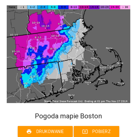
Pogoda mapie Boston
print
system_update_alt
DRUKOWANIE
POBIERZ